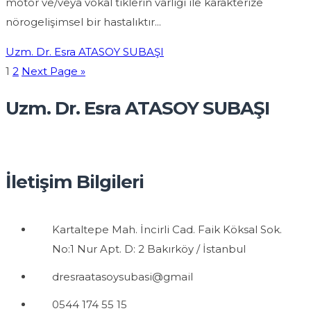
motor ve/veya vokal tiklerin varlığı ile karakterize
nörogelişimsel bir hastalıktır...
Uzm. Dr. Esra ATASOY SUBAŞI
1
2
Next Page »
Uzm. Dr. Esra ATASOY SUBAŞI
İletişim Bilgileri
Kartaltepe Mah. İncirli Cad. Faik Köksal Sok.
No:1 Nur Apt. D: 2 Bakırköy / İstanbul
dresraatasoysubasi@gmail
0544 174 55 15