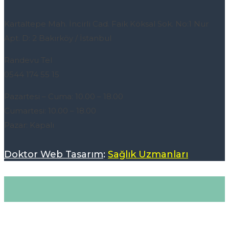
Kartaltepe Mah. İncirli Cad. Faik Köksal Sok. No:1 Nur
Apt. D: 2 Bakırköy / İstanbul
Randevu Tel
0544 174 55 15
Pazartesi – Cuma: 10.00 – 18.00
Cumartesi: 10.00 – 18.00
Pazar: Kapalı
Doktor Web Tasarım
:
Sağlık Uzmanları