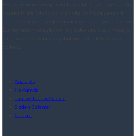
Web sitemizin içeriği, ziyaretçiyi bilgilendirmeye yönelik
hazırlanmıştır. Sitede yer alan bilgiler, hiçbir zaman bir
hekim tedavisinin ya da konsültasyonunun yerini alamaz.
Bu kaynaktan yola çıkarak, ilaç tedavisine başlanması ya
da mevcut tedavinin değiştirilmesi kesinlikte tavsiye
edilmez.
Menü
Anasayfa
Hakkımda
Tanı ve Tedavi Alanları
Sizden Gelenler
İletişim
İletişim Bilgileri