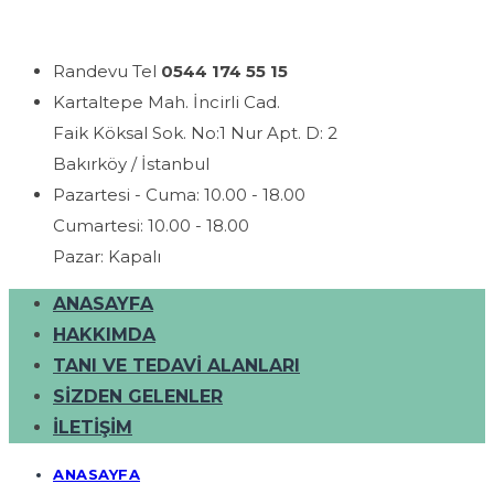
Randevu Tel
0544 174 55 15
Kartaltepe Mah. İncirli Cad.
Faik Köksal Sok. No:1 Nur Apt. D: 2
Bakırköy / İstanbul
Pazartesi - Cuma: 10.00 - 18.00
Cumartesi: 10.00 - 18.00
Pazar: Kapalı
ANASAYFA
HAKKIMDA
TANI VE TEDAVI ALANLARI
SIZDEN GELENLER
İLETIŞIM
ANASAYFA